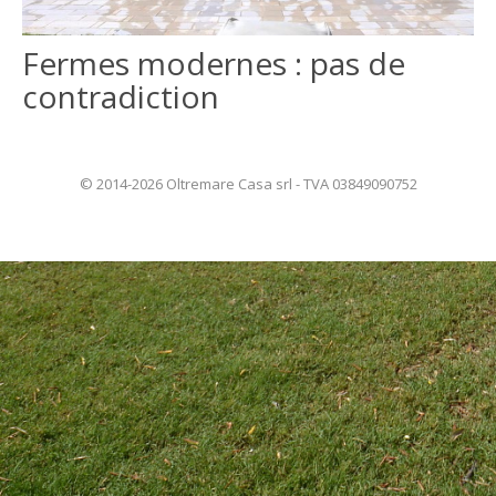
ITALIANO
Fermes modernes : pas de
contradiction
ENGLISH
© 2014-2026 Oltremare Casa srl - TVA 03849090752