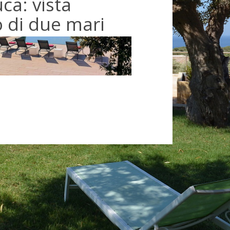
ca: vista
o di due mari