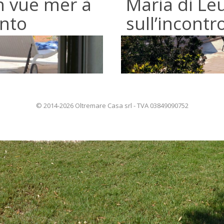
in vue mer à
Maria di Leu
ento
sull’incontr
© 2014-2026 Oltremare Casa srl - TVA 03849090752