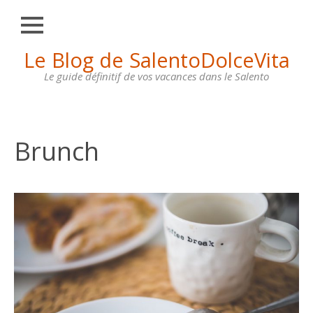
Fermer
Skip
Le Blog de SalentoDolceVita
HOME
to
content
Le guide définitif de vos vacances dans le Salento
OTRANTO
LECCE
GALLIPOLI
Brunch
SANTA
MARIA
DI
LEUCA
MAISONS
À
LOUER
CONTACTS