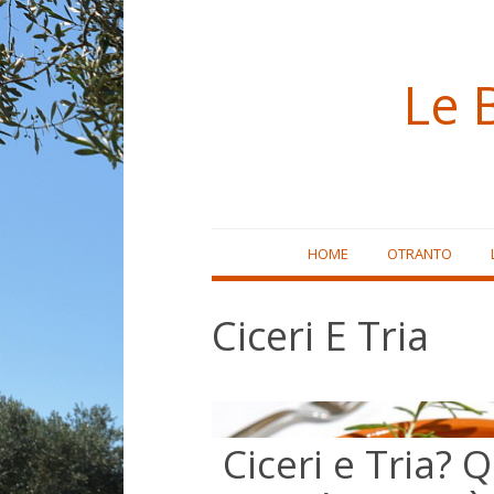
Le 
Skip
HOME
OTRANTO
to
content
Ciceri E Tria
Ciceri e Tria? Q