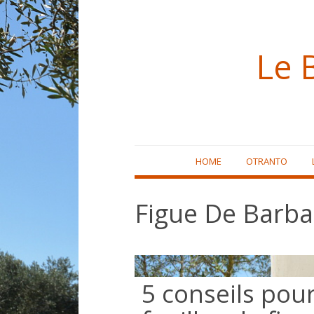
Le 
Skip
HOME
OTRANTO
to
content
Figue De Barba
5 conseils pour 