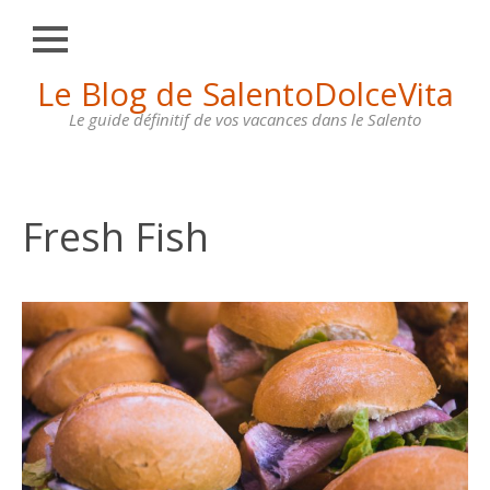
Fermer
Skip
Le Blog de SalentoDolceVita
HOME
to
content
Le guide définitif de vos vacances dans le Salento
OTRANTO
LECCE
GALLIPOLI
Fresh Fish
SANTA
MARIA
DI
LEUCA
MAISONS
À
LOUER
CONTACTS