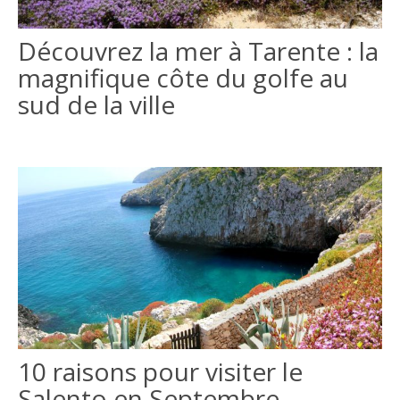
ITALIANO
Découvrez la mer à Tarente : la
magnifique côte du golfe au
ENGLISH
sud de la ville
10 raisons pour visiter le
Salento en Septembre