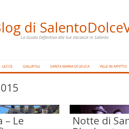
Blog di SalentoDolceV
La Guida Definitiva alle tue Vacanze in Salento
LECCE
GALLIPOLI
SANTA MARIA DI LEUCA
VILLE IN AFFITTO
2015
a – Le
Notte di Sa