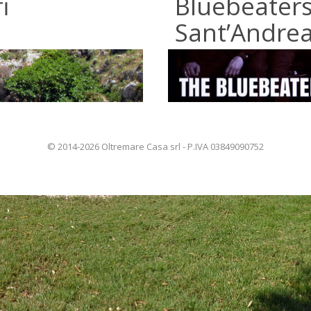
i
Bluebeaters
Sant’Andre
© 2014-2026 Oltremare Casa srl - P.IVA 03849090752