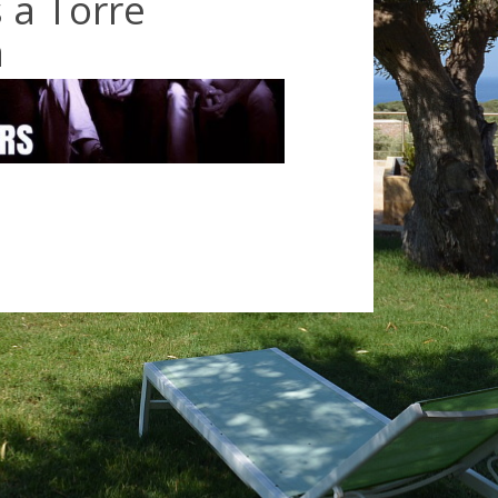
 a Torre
a