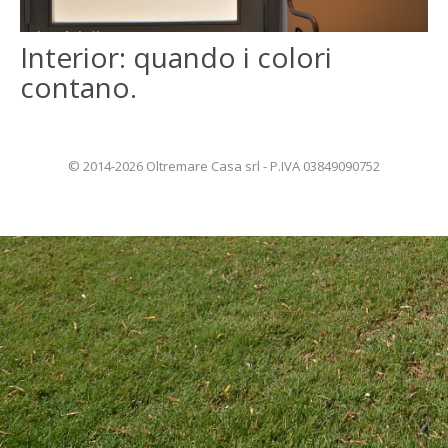
ENGLISH
Interior: quando i colori
contano.
FRANÇAIS
© 2014-2026 Oltremare Casa srl - P.IVA 03849090752