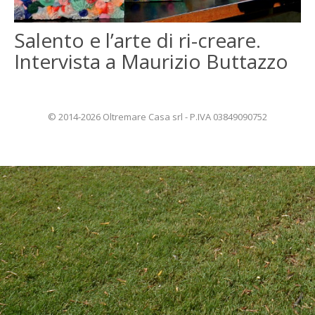
ENGLISH
Salento e l’arte di ri-creare.
Intervista a Maurizio Buttazzo
FRANÇAIS
© 2014-2026 Oltremare Casa srl - P.IVA 03849090752