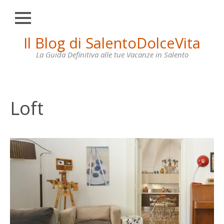
Chiudi
Skip
Il Blog di SalentoDolceVita
HOME
to
content
La Guida Definitiva alle tue Vacanze in Salento
OTRANTO
LECCE
GALLIPOLI
Loft
SANTA
MARIA
DI
LEUCA
VILLE
IN
AFFITTO
CONTATTI