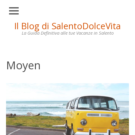
Chiudi
Skip
Il Blog di SalentoDolceVita
HOME
to
content
La Guida Definitiva alle tue Vacanze in Salento
OTRANTO
LECCE
GALLIPOLI
Moyen
SANTA
MARIA
DI
LEUCA
VILLE
IN
AFFITTO
CONTATTI