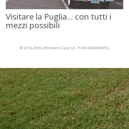
ENGLISH
Visitare la Puglia… con tutti i
mezzi possibili
FRANÇAIS
© 2014-2026 Oltremare Casa srl - P.IVA 03849090752