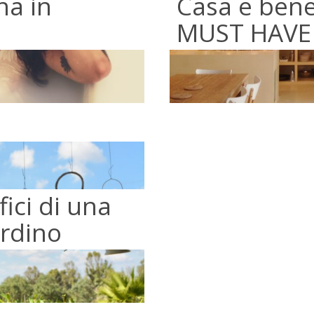
na in
Casa e bene
MUST HAVE d
fici di una
ardino