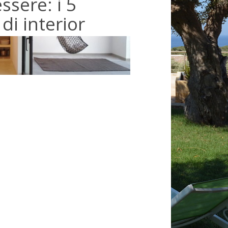
ssere: i 5
i interior