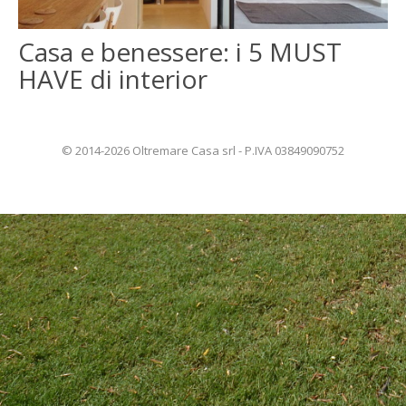
ENGLISH
Casa e benessere: i 5 MUST
HAVE di interior
FRANÇAIS
© 2014-2026 Oltremare Casa srl - P.IVA 03849090752