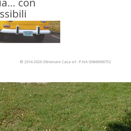
lia… con
ssibili
© 2014-2026 Oltremare Casa srl - P.IVA 03849090752