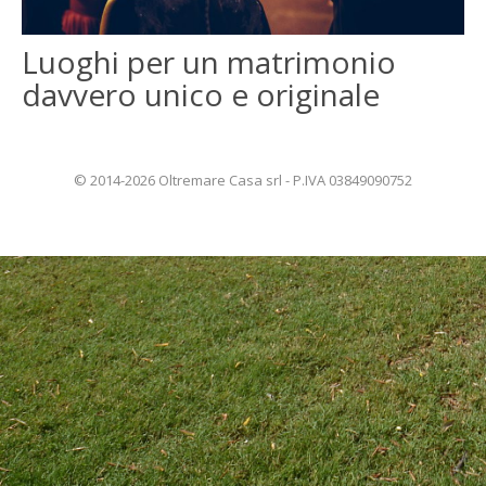
ENGLISH
Luoghi per un matrimonio
davvero unico e originale
FRANÇAIS
© 2014-2026 Oltremare Casa srl - P.IVA 03849090752