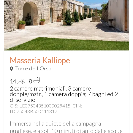
Masseria Kalliope
Torre dell'Orso
14
8
2 camere matrimoniali, 3 camere
doppie/matr., 1 camera doppia; 7 bagni ed 2
di servizio
CIS: LE07504351000029415; CIN:
IT075043B500111317
Immersa nella quiete della campagna
pugliese, e a soli 10 minuti di auto dalle acque