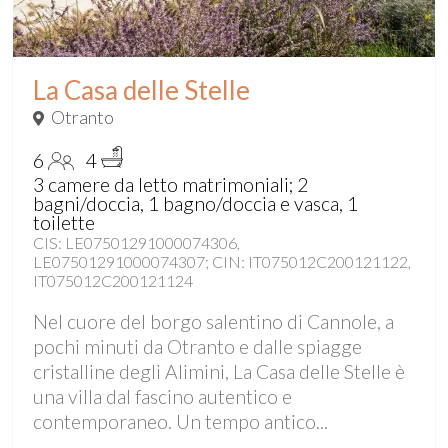
La Casa delle Stelle
Otranto
6
4
3 camere da letto matrimoniali; 2
bagni/doccia, 1 bagno/doccia e vasca, 1
toilette
CIS: LE07501291000074306,
LE07501291000074307; CIN: IT075012C200121122,
IT075012C200121124
Nel cuore del borgo salentino di Cannole, a
pochi minuti da Otranto e dalle spiagge
cristalline degli Alimini, La Casa delle Stelle è
una villa dal fascino autentico e
contemporaneo. Un tempo antico...