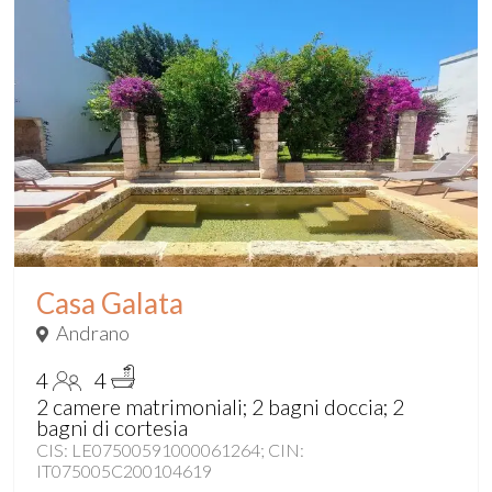
Casa Galata
Andrano
4
4
2 camere matrimoniali; 2 bagni doccia; 2
bagni di cortesia
CIS: LE07500591000061264; CIN:
IT075005C200104619