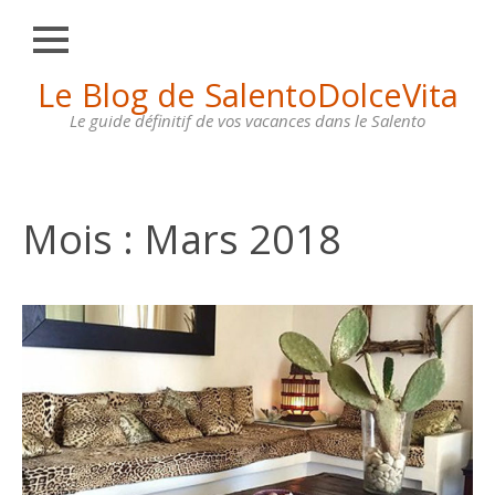
Fermer
Skip
Le Blog de SalentoDolceVita
HOME
to
content
Le guide définitif de vos vacances dans le Salento
OTRANTO
LECCE
GALLIPOLI
Mois :
Mars 2018
SANTA
MARIA
DI
LEUCA
MAISONS
À
LOUER
CONTACTS