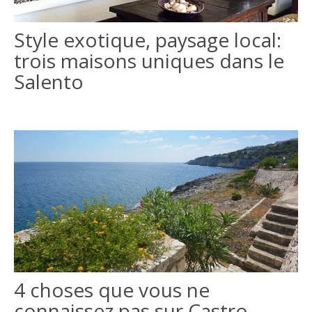
ITALIANO
Style exotique, paysage local:
trois maisons uniques dans le
ENGLISH
Salento
4 choses que vous ne
connaissez pas sur Castro,