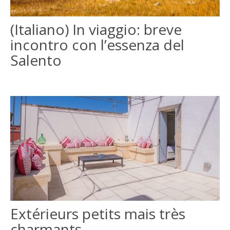
ITALIANO
(Italiano) In viaggio: breve
incontro con l’essenza del
ENGLISH
Salento
Extérieurs petits mais très
charmants