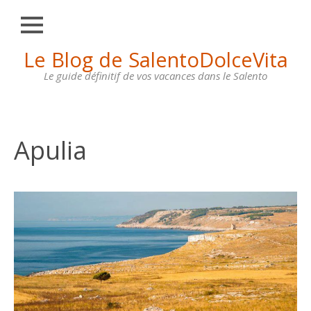
Fermer
Skip
Le Blog de SalentoDolceVita
HOME
to
content
Le guide définitif de vos vacances dans le Salento
OTRANTO
LECCE
GALLIPOLI
Apulia
SANTA
MARIA
DI
LEUCA
MAISONS
À
LOUER
CONTACTS