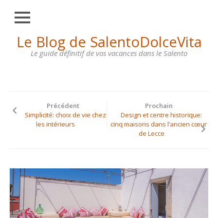
Fermer
Skip
Le Blog de SalentoDolceVita
HOME
to
content
Le guide définitif de vos vacances dans le Salento
OTRANTO
LECCE
GALLIPOLI
Précédent
Prochain
SANTA
Simplicité: choix de vie chez
Design et centre historique:
MARIA
les intérieurs
cinq maisons dans l’ancien cœur
DI
de Lecce
LEUCA
MAISONS
À
LOUER
CONTACTS