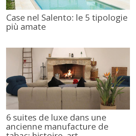
ITALIANO
Case nel Salento: le 5 tipologie
più amate
ENGLISH
6 suites de luxe dans une
ancienne manufacture de
tabac: histoire, art,