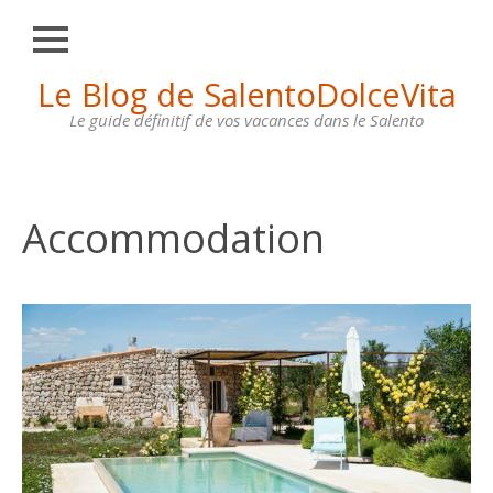
Fermer
Skip
Le Blog de SalentoDolceVita
HOME
to
content
Le guide définitif de vos vacances dans le Salento
OTRANTO
LECCE
GALLIPOLI
Accommodation
SANTA
MARIA
DI
LEUCA
MAISONS
À
LOUER
CONTACTS