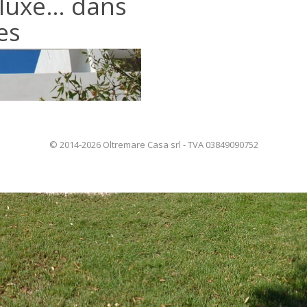
luxe… dans
es
© 2014-2026 Oltremare Casa srl - TVA 03849090752