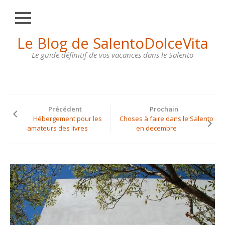
Fermer
Skip
Le Blog de SalentoDolceVita
HOME
to
content
Le guide définitif de vos vacances dans le Salento
OTRANTO
LECCE
GALLIPOLI
Précédent
Prochain
SANTA
Hébergement pour les
Choses à faire dans le Salento
MARIA
amateurs des livres
en decembre
DI
LEUCA
MAISONS
À
LOUER
CONTACTS