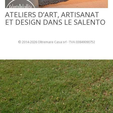
ITALIANO
ATELIERS D’ART, ARTISANAT
ET DESIGN DANS LE SALENTO
ENGLISH
© 2014-2026 Oltremare Casa srl - TVA 03849090752