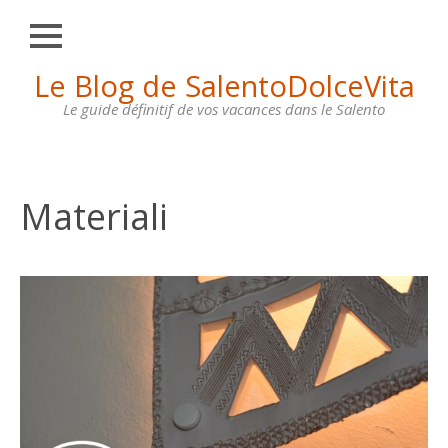
Fermer
Skip
Le Blog de SalentoDolceVita
HOME
to
content
Le guide définitif de vos vacances dans le Salento
OTRANTO
LECCE
GALLIPOLI
Materiali
SANTA
MARIA
DI
LEUCA
MAISONS
À
LOUER
CONTACTS