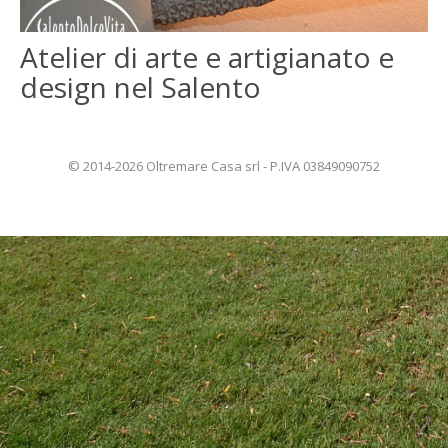
ENGLISH
Atelier di arte e artigianato e
design nel Salento
FRANÇAIS
© 2014-2026 Oltremare Casa srl - P.IVA 03849090752