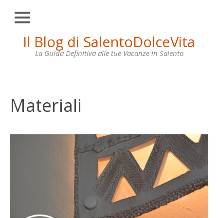
Chiudi
Skip
Il Blog di SalentoDolceVita
HOME
to
content
La Guida Definitiva alle tue Vacanze in Salento
OTRANTO
LECCE
GALLIPOLI
Materiali
SANTA
MARIA
DI
LEUCA
VILLE
IN
AFFITTO
CONTATTI