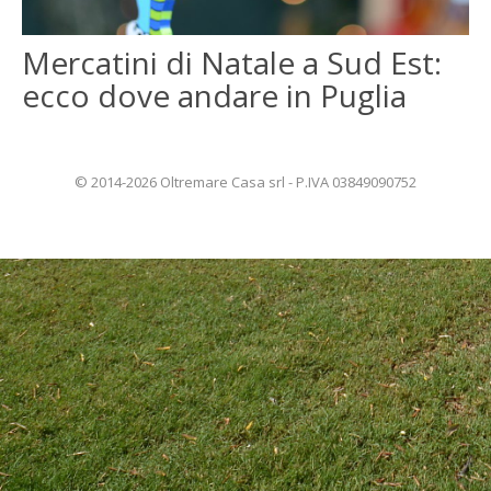
ENGLISH
Mercatini di Natale a Sud Est:
ecco dove andare in Puglia
FRANÇAIS
© 2014-2026 Oltremare Casa srl - P.IVA 03849090752