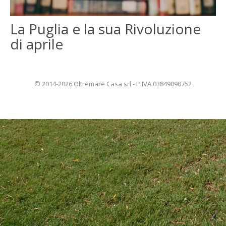
ENGLISH
La Puglia e la sua Rivoluzione
di aprile
FRANÇAIS
© 2014-2026 Oltremare Casa srl - P.IVA 03849090752