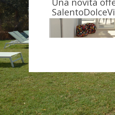
Una novità off
SalentoDolceVi