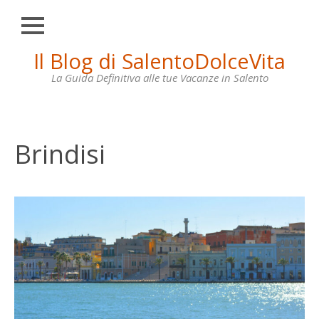
Chiudi
Skip
Il Blog di SalentoDolceVita
HOME
to
content
La Guida Definitiva alle tue Vacanze in Salento
OTRANTO
LECCE
GALLIPOLI
Brindisi
SANTA
MARIA
DI
LEUCA
VILLE
IN
AFFITTO
CONTATTI