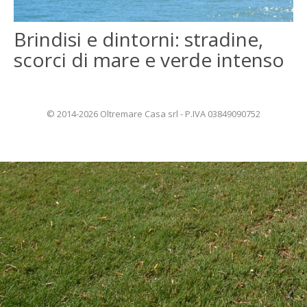
ENGLISH
Brindisi e dintorni: stradine,
scorci di mare e verde intenso
FRANÇAIS
© 2014-2026 Oltremare Casa srl - P.IVA 03849090752