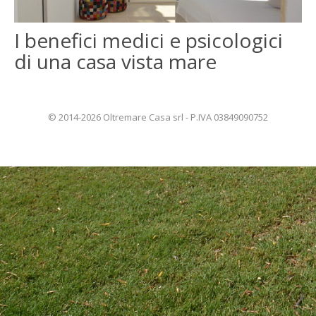
ENGLISH
I benefici medici e psicologici
di una casa vista mare
FRANÇAIS
© 2014-2026 Oltremare Casa srl - P.IVA 03849090752