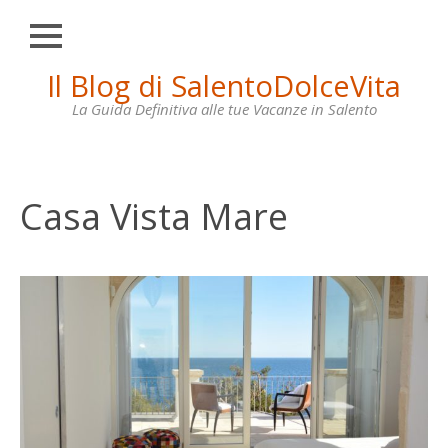
Chiudi
Skip
Il Blog di SalentoDolceVita
HOME
to
content
La Guida Definitiva alle tue Vacanze in Salento
OTRANTO
LECCE
GALLIPOLI
Casa Vista Mare
SANTA
MARIA
DI
LEUCA
VILLE
IN
AFFITTO
CONTATTI