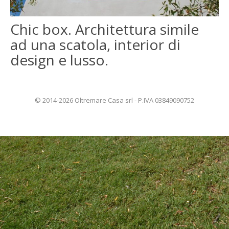
ENGLISH
Chic box. Architettura simile
ad una scatola, interior di
FRANÇAIS
design e lusso.
© 2014-2026 Oltremare Casa srl - P.IVA 03849090752