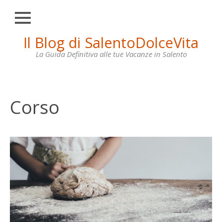
Chiudi
Skip
Il Blog di SalentoDolceVita
HOME
to
content
La Guida Definitiva alle tue Vacanze in Salento
OTRANTO
LECCE
GALLIPOLI
Corso
SANTA
MARIA
DI
LEUCA
VILLE
IN
AFFITTO
CONTATTI