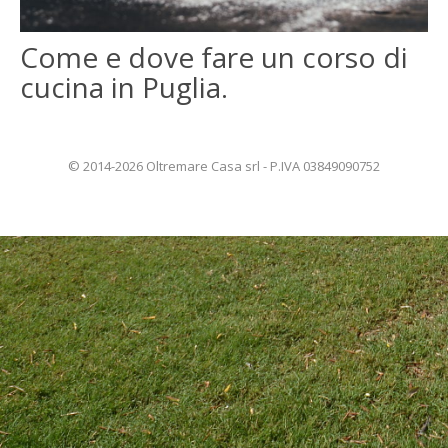
ENGLISH
Come e dove fare un corso di
cucina in Puglia.
FRANÇAIS
© 2014-2026 Oltremare Casa srl - P.IVA 03849090752