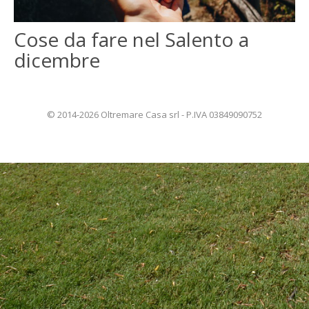
ENGLISH
Cose da fare nel Salento a
dicembre
FRANÇAIS
© 2014-2026 Oltremare Casa srl - P.IVA 03849090752