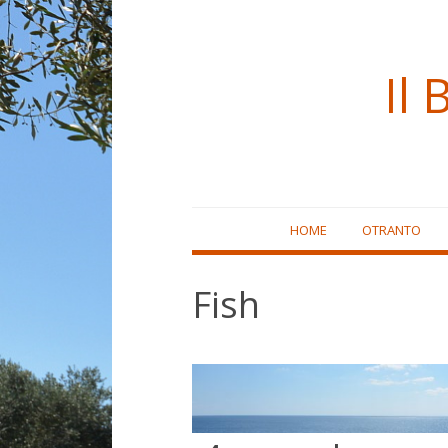
Il 
Skip
HOME
OTRANTO
to
content
Fish