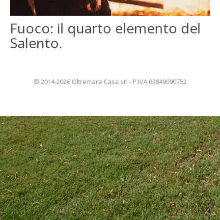
ENGLISH
Fuoco: il quarto elemento del
Salento.
FRANÇAIS
© 2014-2026 Oltremare Casa srl - P.IVA 03849090752