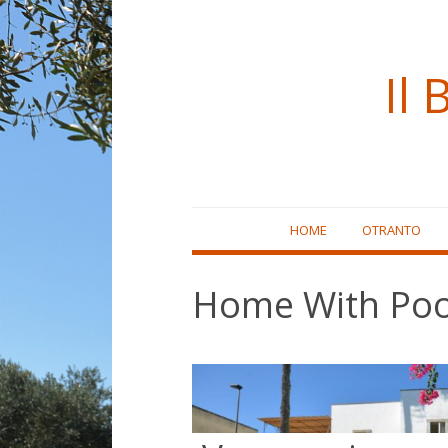
Il 
Skip
HOME
OTRANTO
to
content
Home With Poo