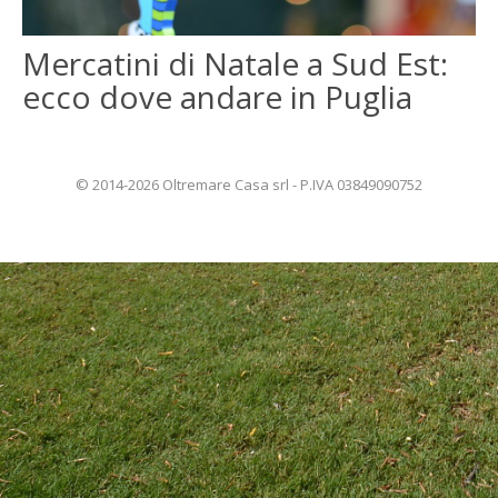
ENGLISH
Mercatini di Natale a Sud Est:
ecco dove andare in Puglia
FRANÇAIS
© 2014-2026 Oltremare Casa srl - P.IVA 03849090752