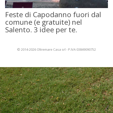
ENGLISH
Feste di Capodanno fuori dal
comune (e gratuite) nel
FRANÇAIS
Salento. 3 idee per te.
© 2014-2026 Oltremare Casa srl - P.IVA 03849090752