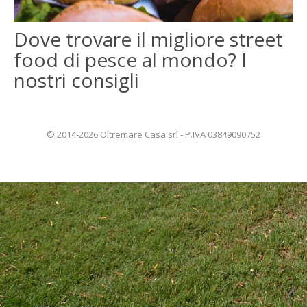
ENGLISH
Dove trovare il migliore street
food di pesce al mondo? I
FRANÇAIS
nostri consigli
© 2014-2026 Oltremare Casa srl - P.IVA 03849090752