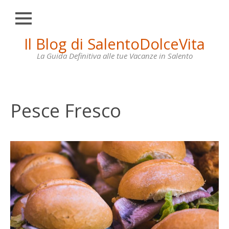
Chiudi
Skip
Il Blog di SalentoDolceVita
HOME
to
content
La Guida Definitiva alle tue Vacanze in Salento
OTRANTO
LECCE
GALLIPOLI
Pesce Fresco
SANTA
MARIA
DI
LEUCA
VILLE
IN
AFFITTO
CONTATTI