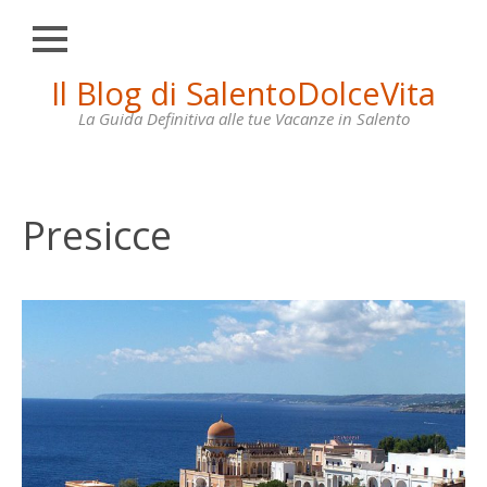
Chiudi
Skip
Il Blog di SalentoDolceVita
HOME
to
content
La Guida Definitiva alle tue Vacanze in Salento
OTRANTO
LECCE
GALLIPOLI
Presicce
SANTA
MARIA
DI
LEUCA
VILLE
IN
AFFITTO
CONTATTI