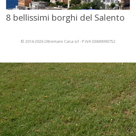
ENGLISH
8 bellissimi borghi del Salento
FRANÇAIS
© 2014-2026 Oltremare Casa srl - P.IVA 03849090752