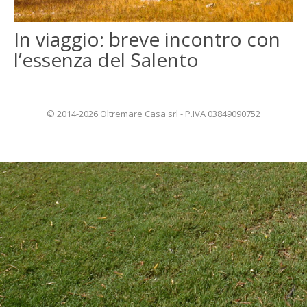
ENGLISH
In viaggio: breve incontro con
l’essenza del Salento
FRANÇAIS
© 2014-2026 Oltremare Casa srl - P.IVA 03849090752