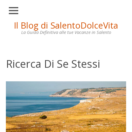
Chiudi
Skip
Il Blog di SalentoDolceVita
HOME
to
content
La Guida Definitiva alle tue Vacanze in Salento
OTRANTO
LECCE
GALLIPOLI
Ricerca Di Se Stessi
SANTA
MARIA
DI
LEUCA
VILLE
IN
AFFITTO
CONTATTI