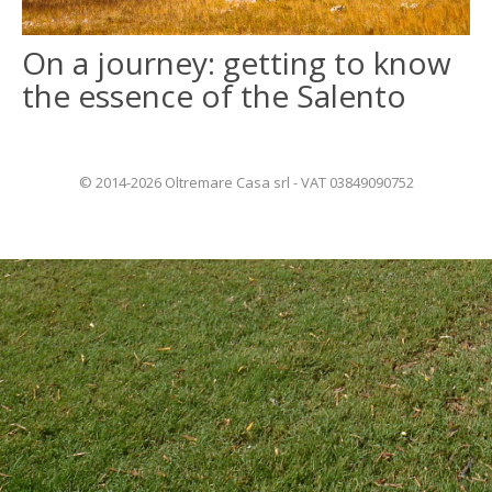
On a journey: getting to know
ITALIANO
the essence of the Salento
FRANÇAIS
© 2014-2026 Oltremare Casa srl - VAT 03849090752