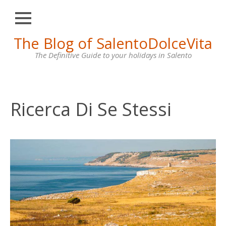
Close
Skip
The Blog of SalentoDolceVita
HOME
to
content
The Definitive Guide to your holidays in Salento
OTRANTO
LECCE
GALLIPOLI
Ricerca Di Se Stessi
SANTA
MARIA
DI
LEUCA
VILLAS
FOR
RENT
CONTACT
US