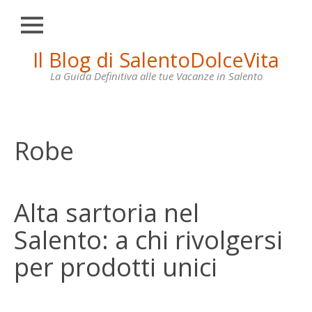
Chiudi
Skip
Il Blog di SalentoDolceVita
HOME
to
content
La Guida Definitiva alle tue Vacanze in Salento
OTRANTO
LECCE
GALLIPOLI
Robe
SANTA
MARIA
DI
Alta sartoria nel
LEUCA
Salento: a chi rivolgersi
VILLE
IN
per prodotti unici
AFFITTO
CONTATTI