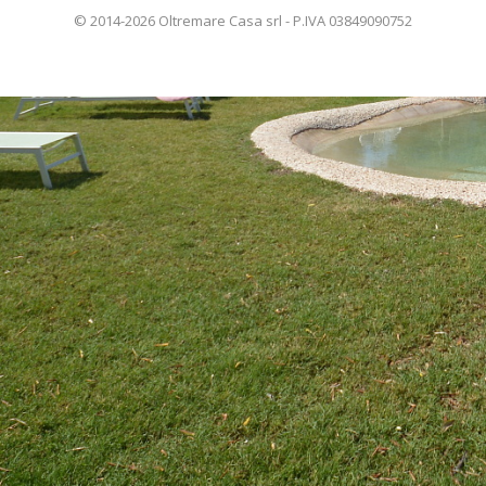
© 2014-2026 Oltremare Casa srl - P.IVA 03849090752
ENGLISH
FRANÇAIS