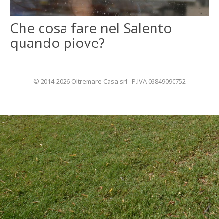
ENGLISH
Che cosa fare nel Salento
quando piove?
FRANÇAIS
© 2014-2026 Oltremare Casa srl - P.IVA 03849090752