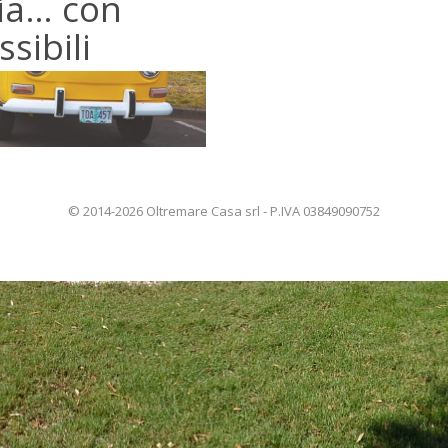
lia… con
ssibili
© 2014-2026 Oltremare Casa srl - P.IVA 03849090752