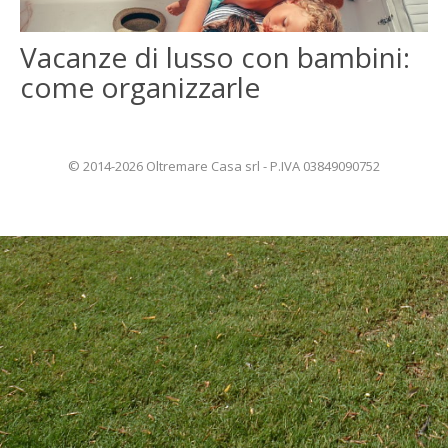
ENGLISH
Vacanze di lusso con bambini:
come organizzarle
FRANÇAIS
© 2014-2026 Oltremare Casa srl - P.IVA 03849090752