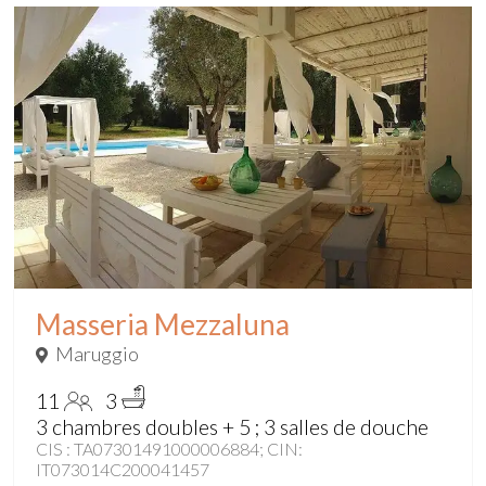
Masseria Mezzaluna
Maruggio
11
3
3 chambres doubles + 5 ; 3 salles de douche
CIS : TA07301491000006884; CIN:
IT073014C200041457