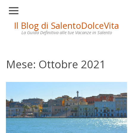
Chiudi
Skip
Il Blog di SalentoDolceVita
HOME
to
content
La Guida Definitiva alle tue Vacanze in Salento
OTRANTO
LECCE
GALLIPOLI
Mese:
Ottobre 2021
SANTA
MARIA
DI
LEUCA
VILLE
IN
AFFITTO
CONTATTI