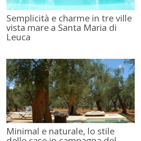
ENGLISH
Semplicità e charme in tre ville
vista mare a Santa Maria di
FRANÇAIS
Leuca
Minimal e naturale, lo stile
delle case in campagna del