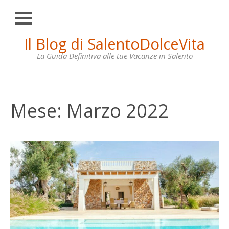
Chiudi
Skip
Il Blog di SalentoDolceVita
HOME
to
content
La Guida Definitiva alle tue Vacanze in Salento
OTRANTO
LECCE
GALLIPOLI
Mese:
Marzo 2022
SANTA
MARIA
DI
LEUCA
VILLE
IN
AFFITTO
CONTATTI