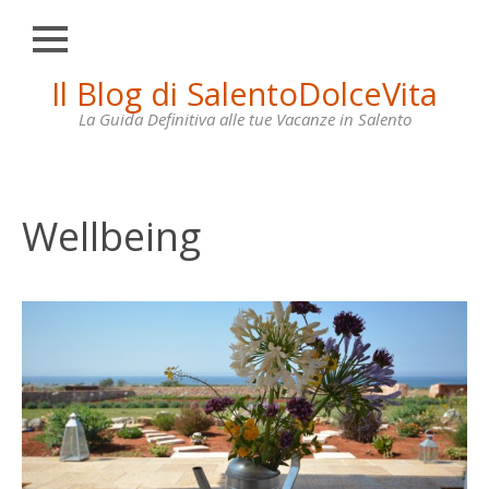
Chiudi
Skip
Il Blog di SalentoDolceVita
HOME
to
content
La Guida Definitiva alle tue Vacanze in Salento
OTRANTO
LECCE
GALLIPOLI
Wellbeing
SANTA
MARIA
DI
LEUCA
VILLE
IN
AFFITTO
CONTATTI