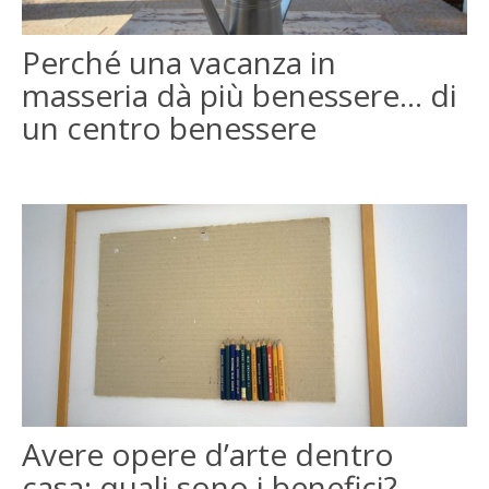
ENGLISH
Perché una vacanza in
masseria dà più benessere… di
FRANÇAIS
un centro benessere
Avere opere d’arte dentro
casa: quali sono i benefici?